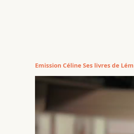
Emission Céline Ses livres de Lé
Lecteur
vidéo