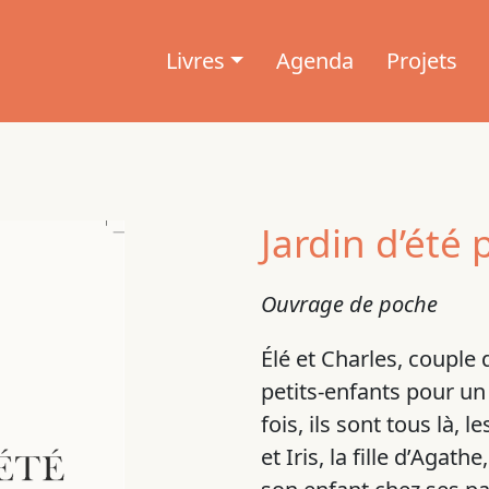
Livres
Agenda
Projets
Jardin d’été
Ouvrage de poche
Élé et Charles, couple 
petits-enfants pour un
fois, ils sont tous là,
et Iris, la fille d’Agat