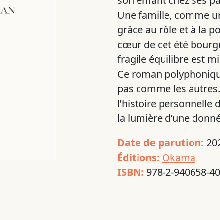
son enfant chez ses pa
Une famille, comme u
grâce au rôle et à la p
cœur de cet été bourgu
fragile équilibre est mi
Ce roman polyphonique 
pas comme les autres. 
l’histoire personnelle
la lumière d’une donn
Date de parution:
20
Éditions:
Okama
ISBN:
978-2-940658-40