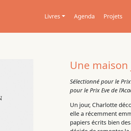
Livres
Agenda
Projets
Une maison 
Sélectionné pour le Pri
pour le Prix Eve de l’
Un jour, Charlotte déc
elle a récemment emm
papiers écrits bien de